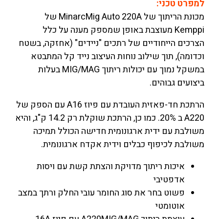
למפרט טכני:
מכונת הריתוך של MinarcMig Auto 220A של
Kemppi מעוצבת באופן שמספק מענה על כלל
הצרכים הייחודיים של רתכים "ניידים" (אחזקה, בשטח
וכדומה), תוך שילוב נוחות העיצוב נייד קל המתבטא
במשקל נמוך עם יכולות ריתוך MIG/MAG בעלות
ביצועים גבוהים.
הרתכת חד-פאזית העובדת עם פיוז A16 עם הספק של
A220 ב 20%. כמו כן, הרתכת שוקלת רק 14.2 ק"ג, והיא
משולבת עם ידית ארגונומית חדישה הכולל תמיכה
משולבת לכיפוף כבלים וידית אקדח ארגונומית.
איכות ריתוך מדויקת והצתת קשת עם ויסות
אדפטיבי
פשוט בחר את סוג החומר עובי החלק ורתך במצב
אוטומטי