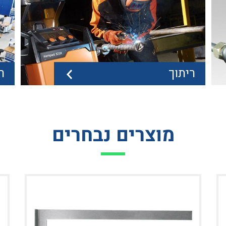
ה
נוגה כלים הינה יבואנית מוצרי חיתוך, השחזה וליטוש
משנת 1983. דיסקאות חיתוך,...
ועוקצ
ריתוך
ר
כלי מדידה
כל
ם
מיקרומטרים, קליברים, מדי עובי, אינדיקטורים
שימ
ופופיטסטים, הינם חלק קטן מן...
בחל
מוצרים נבחרים
ריתוך
רי
נוגה כלים משווקת מגוון גדול של רתכות מסוגים
נו
שונים וכל החלקים החליפיים...
תעש