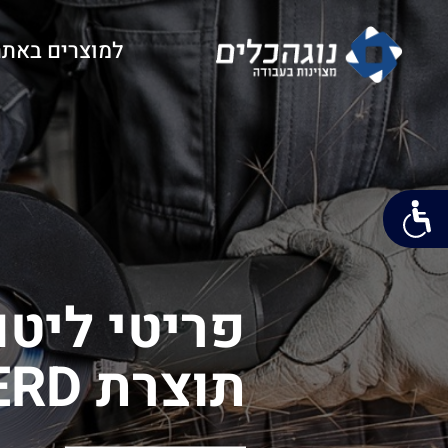
למוצרים באתר
פריטי ליט
תוצרת PFERD
דפי PICA MARKER בקטלוג