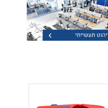
מלחציים מסוגים שונים, תוצרת חברת GERARDI,
ים תוצרת ROYAL, הינם חלק מן...
יהוט תעשייתי
י חיתוך
ות חריטה, כרסום, גידוע, חירוץ והברגה, מוצגות
ק הנ"ל. נוגה כלים אף,...
הוט תעשייתי
גה כלים הינה ספק מוביל עבור מגוון רחב של ריהוט
ייתי. ניתן למצוא...