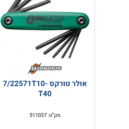
וד יצוק WIHA
אולר טורקס 7/22571T10-
T40
מק"ט: 511037