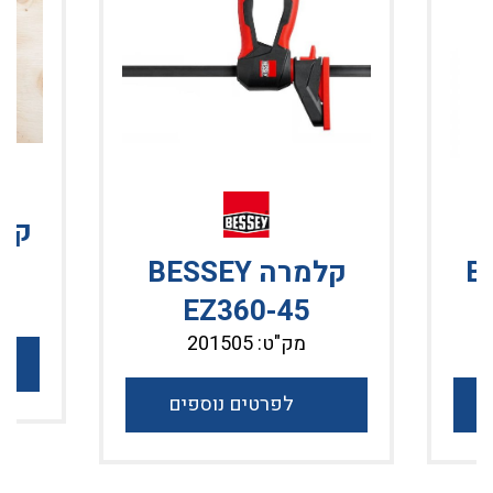
P
קל
 BAN-
קלמרה BESSEY
EZ360-45
מק"ט: 201505
לפרטים נוספים