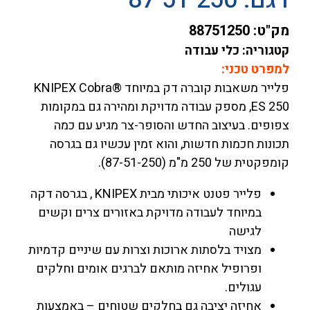
מק"ט:
88751250
קטגוריה: כלי עבודה
למפרט טכני:
פלייר משאבות קוברה דק במיוחד KNIPEX Cobra®
ES 250, מספק עבודה מדויקת ומהירה גם במקומות
צפופים. בעיצוב החדש והסופר-צר מגיע עם כמה
תכונות חכמות חדשות, והוא זמין עכשיו גם בגרסה
קומפקטית של 250 מ"מ (87-51-250).
פלייר פטנט איכותי מבית KNIPEX , בגרסה דקה
במיוחד לעבודה מדויקת באזורים צרים וקשים
לגישה
מצויד בלסתות ארוכות וצרות עם שיניים קדמיות
ופרופיל אחיזה מותאם לברגים אומים וחלקים
עגולים.
אחיזה יציבה גם בחלקים שטוחים – באמצעות