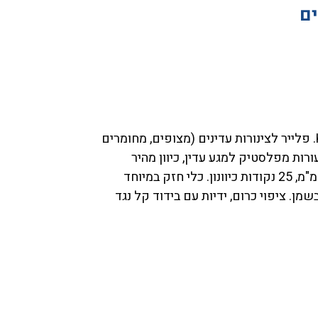
ים
דגם 8113230, תוצרת חברת KNIPEX. פלייר לצינורות עדינים (מצופים, מחומרים
רות מפלסטיק למגע עדין, כיוון מהיר
בלחיצת כפתור. טווח פתיחה ø10-75 מ"מ, 25 נקודות כיוונון. כלי חזק במיוחד
ן. ציפוי כרום, ידיות עם בידוד קל נגד