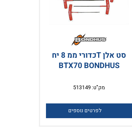
סט אלן Tכדורי ממ 8 יח
BTX70 BONDHUS
הנע E 3/4
מק"ט: 513149
לפרטים נוספים