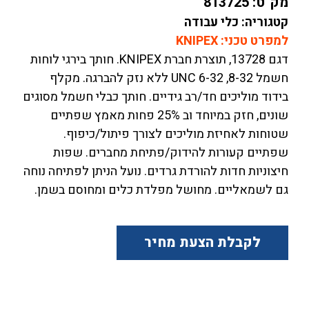
מק"ט:
813725
קטגוריה: כלי עבודה
למפרט טכני: KNIPEX
דגם 13728, תוצרת חברת KNIPEX. חותך בירגי לוחות
חשמל 8-32, UNC 6-32 ללא נזק להברגה. מקלף
בידוד מוליכים חד/רב גידיים. חותך כבלי חשמל מסוגים
שונים, חזק במיוחד וב 25% פחות מאמץ שפתיים
שטוחות לאחיזת מוליכים לצורך פיתול/כיפוף.
שפתיים קעורות להידוק/פתיחת מחברים. שפות
חיצוניות חדות להורדת גרדים. נועל הניתן לפתיחה נוחה
גם לשמאליים. מחושל מפלדת כלים ומחוסם בשמן.
לקבלת הצעת מחיר