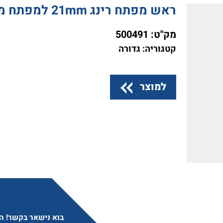
ראש מפתח רינג 21mm למפתח מומנט GEDORE D9x12
מק"ט:
500491
קטגוריה: גדורה
למוצר
בוא נישאר בקשר! הצ