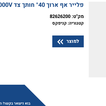
פלייר אף ארוך °40 חותך צד KNIPEX L=200 VDE 1000V
מק"ט:
82626200
קטגוריה: קניפקס
למוצר
בוא נישאר בקשר! הצ