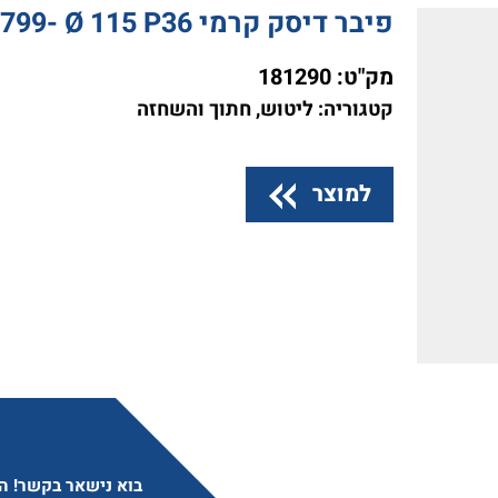
פיבר דיסק קרמי VSM ACTIROX AF799- Ø 115 P36
מק"ט:
181290
קטגוריה: ליטוש, חתוך והשחזה
למוצר
בוא נישאר בקשר! הצ